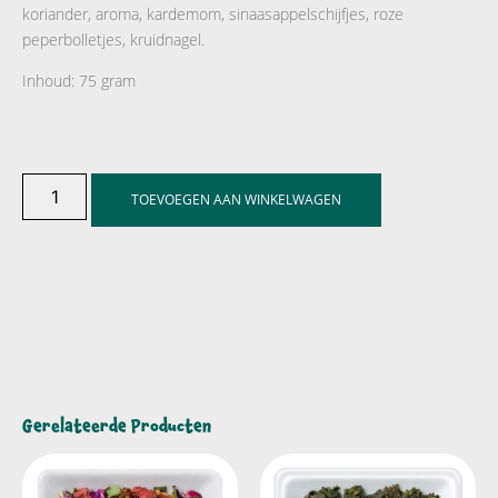
koriander, aroma, kardemom, sinaasappelschijfjes, roze
peperbolletjes, kruidnagel.
Inhoud: 75 gram
TOEVOEGEN AAN WINKELWAGEN
Gerelateerde Producten