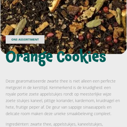
ONS ASSORTIMENT
Orange Cookies
Deze gearomatiseerde zwarte thee is niet alleen een perfecte
metgezel in de kersttijd. Kenmerkend is de kruidigheid: een
royale portie zoete appelstukjes rondt op meesterlijke wijze
zoete stukjes kaneel, pittige koriander, kardemom, kruidnagel en
hete, fruitige peper af. De geur van sappige sinaasappels en
delicate room maken deze unieke smaakbeleving compleet.
Ingrediënten: zwarte thee, appelstukjes, kaneelstukjes,