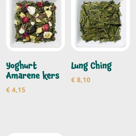
Yoghurt
Lung Ching
Amarene kers
€
8,10
€
4,15
Toevoegen aan
winkelwagen
Toevoegen aan
winkelwagen