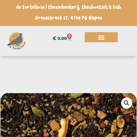
de torteltuin | theeschenkerij, theeboetiek & b&b
Grensstraat 17, 4709 PG Nispen
0
€
0,00