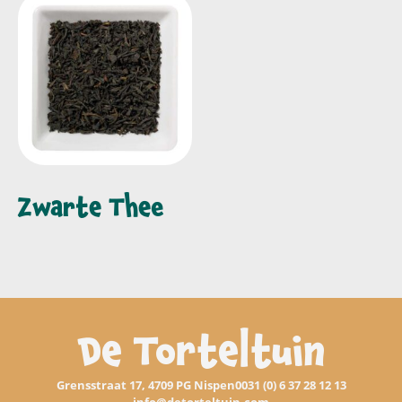
Zwarte Thee
Producten bekijken
De Torteltuin
Grensstraat 17, 4709 PG Nispen
0031 (0) 6 37 28 12 13