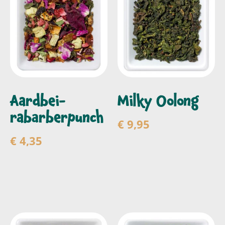
Aardbei-
Milky Oolong
rabarberpunch
€
9,95
€
4,35
Toevoegen aan
winkelwagen
Toevoegen aan
winkelwagen