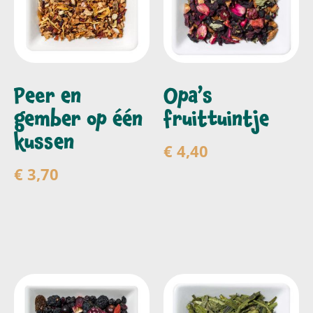
Peer en
Opa’s
gember op één
fruittuintje
kussen
€
4,40
€
3,70
Toevoegen aan
winkelwagen
Toevoegen aan
winkelwagen