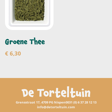
Groene Thee
€
6,30
Producten bekijken
De Torteltuin
Grensstraat 17, 4709 PG Nispen
0031 (0) 6 37 28 12 13
info@detorteltuin.com