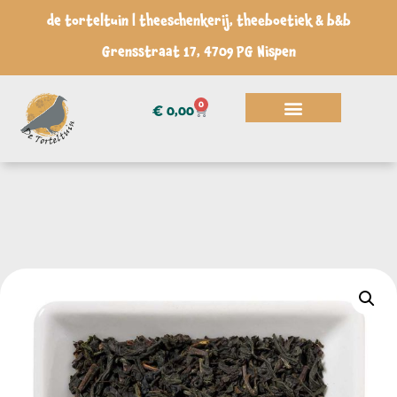
de torteltuin | theeschenkerij, theeboetiek & b&b
Grensstraat 17, 4709 PG Nispen
0
€
0,00