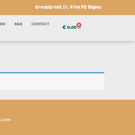
Grensstraat 17, 4709 PG Nispen
IEK
B&B
CONTACT
0
€
0,00
n.com