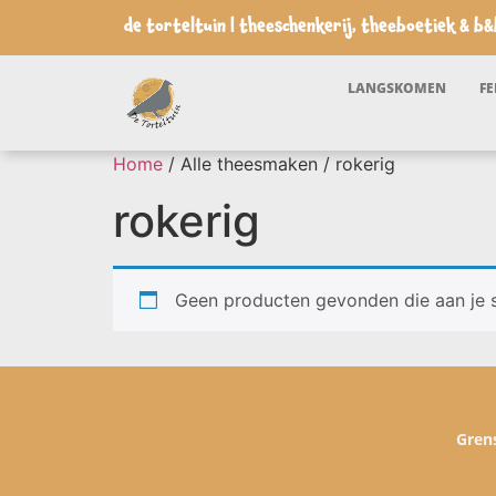
de torteltuin | theeschenkerij, theeboetiek & b&
LANGSKOMEN
FE
Home
/ Alle theesmaken / rokerig
rokerig
Geen producten gevonden die aan je s
Grens