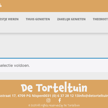
b
ESTJE VIEREN
THUIS GENIETEN
ZAKELIJK GENIETEN
THEEBOET
electie voldoen.
De Torteltuin
straat 17, 4709 PG Nispen
0031 (0) 6 37 28 12 13
info@detorteltui
© 2024 All rights reserved by De Torteltuin