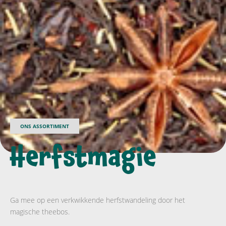
ONS ASSORTIMENT
Herfstmagie
Ga mee op een verkwikkende herfstwandeling door het
magische theebos.