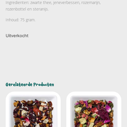
Ingredienten: zwarte thee, jeneverbessen, rozemarijn,
rozenbottel en steranijs.
Inhoud: 75 gram.
Uitverkocht
Gerelateerde Producten