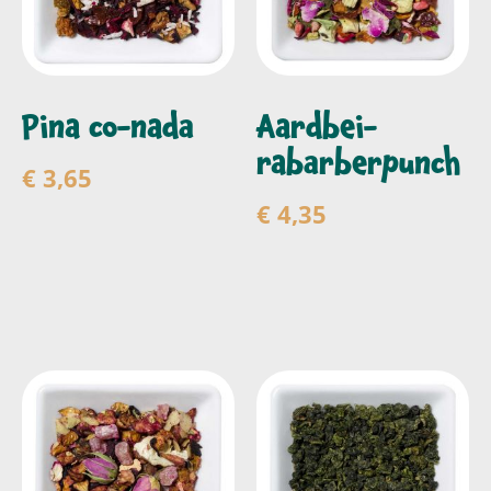
Pina co-nada
Aardbei-
rabarberpunch
€
3,65
€
4,35
Toevoegen aan
winkelwagen
Toevoegen aan
winkelwagen