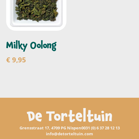
Milky Oolong
€
9,95
Toevoegen aan
winkelwagen
De Torteltuin
Grensstraat 17, 4709 PG Nispen
0031 (0) 6 37 28 12 13
info@detorteltuin.com