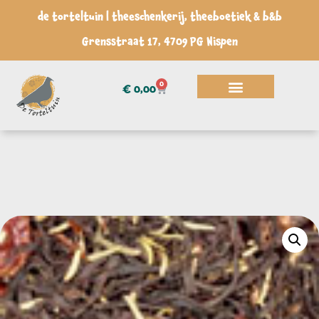
de torteltuin | theeschenkerij, theeboetiek & b&b
Grensstraat 17, 4709 PG Nispen
0
€
0,00