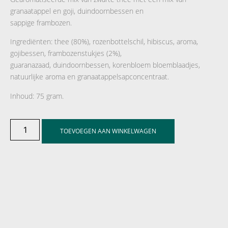
granaatappel en goji, duindoornbessen en
sappige frambozen.
Ingrediënten: thee (80%), rozenbottelschil, hibiscus, aroma,
gojibessen, frambozenstukjes (2%),
guaranazaad, duindoornbessen, korenbloem bloemblaadjes,
natuurlijke aroma en granaatappelsapconcentraat.
Inhoud: 75 gram.
TOEVOEGEN AAN WINKELWAGEN