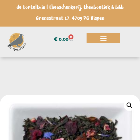
de torteltuin | theeschenkerij, theeboetiek & b&b
Grensstraat 17, 4709 PG Nispen
0
€
0,00